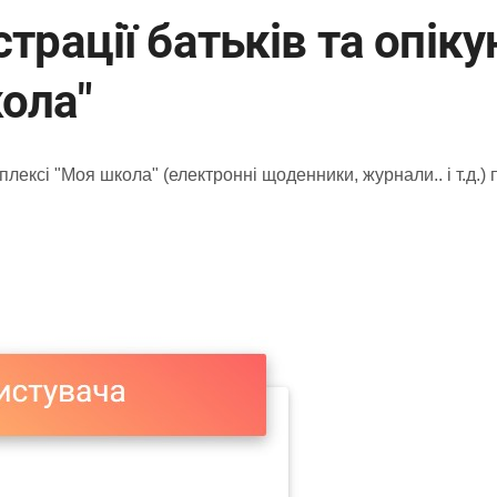
страції батьків та опік
ола"
лексі "Моя школа" (електронні щоденники, журнали.. і т.д.)