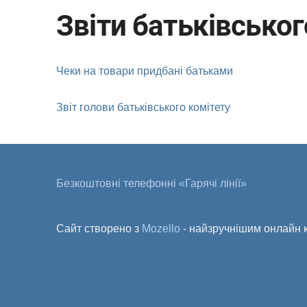
Звіти батьківськог
Чеки на товари придбані батьками
Звіт голови батьківського комітету
Безкоштовні телефонні «Гарячі лінії»
Сайт створено з
Mozello
- найзручнішим онлайн к