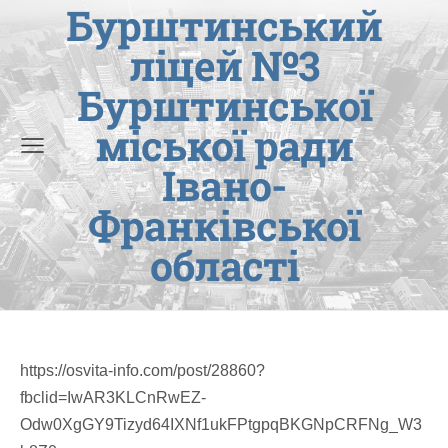
Бурштинський
ліцей №3
Бурштинської
міської ради
Івано-
Франківської
області
https://osvita-info.com/post/28860?
fbclid=IwAR3KLCnRwEZ-
Odw0XgGY9Tizyd64IXNf1ukFPtgpqBKGNpCRFNg_W3